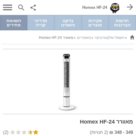
Homex HF-24
חדשות
סקירות
בדקנו
מדריכי
השוואת
הצרכנות
מוצרים
והשווינו
קנייה
מחירים
חשמל ואלקטרוניקה
מאווררים
מאוורר Homex HF-24
>
>
>
מאוורר Homex HF-24
349
-
348
₪
(
2
חנויות)
(2)