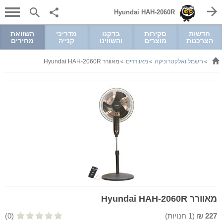
Hyundai HAH-2060R
חדשות
סקירות
בדקנו
מדריכי
השוואת
הצרכנות
מוצרים
והשווינו
קנייה
מחירים
חשמל ואלקטרוניקה
מאווררים
מאוורר Hyundai HAH-2060R
>
>
>
מאוורר Hyundai HAH-2060R
227
₪
(
1
חנויות)
(0)