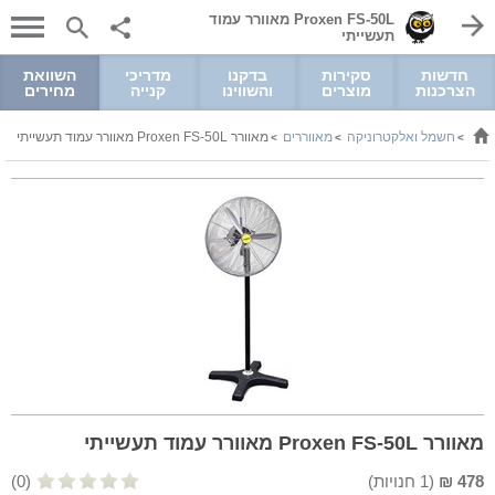
Proxen FS-50L מאוורר עמוד
תעשייתי
חדשות
סקירות
בדקנו
מדריכי
השוואת
הצרכנות
מוצרים
והשווינו
קנייה
מחירים
חשמל ואלקטרוניקה
מאווררים
מאוורר Proxen FS-50L מאוורר עמוד תעשייתי
>
>
>
מאוורר Proxen FS-50L מאוורר עמוד תעשייתי
478
₪
(
1
חנויות)
(0)