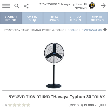
Havaya Typhon 30" מאוורר עמוד
תעשייתי
חדשות
סקירות
בדקנו
מדריכי
השוואת
הצרכנות
מוצרים
והשווינו
קנייה
מחירים
חשמל ואלקטרוניקה
מאווררים
מאוורר Havaya Typhon 30" מאוורר עמוד תעשייתי
>
>
>
מאוורר Havaya Typhon 30" מאוורר עמוד תעשייתי
1,000
-
888
₪
(
3
חנויות)
(0)