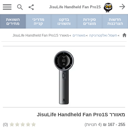
JisuLife Handheld Fan Pro1S
חדשות
סקירות
בדקנו
מדריכי
השוואת
הצרכנות
מוצרים
והשווינו
קנייה
מחירים
חשמל ואלקטרוניקה
מאווררים
מאוורר JisuLife Handheld Fan Pro1S
>
>
>
מאוורר JisuLife Handheld Fan Pro1S
255
-
167
₪
(
4
חנויות)
(0)