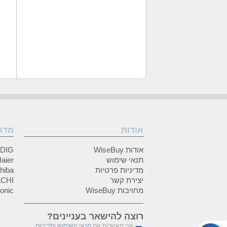
אודות
מדר
אודות WiseBuy
GRUNDIG
תנאי שימוש
Haier (האיי
מדיניות פרטיות
Toshiba (
יצירת קשר
HITACHI 
מחויבות WiseBuy
anasonic
רוצה להישאר בעניינים?
אני מאשר/ת את
תנאי השימוש
ו
מדיניות