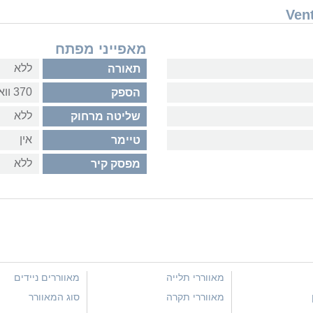
מאפייני מפתח
ללא
תאורה
370 וואט
הספק
ללא
שליטה מרחוק
אין
טיימר
ללא
מפסק קיר
מאווררי תלייה
מאווררים ניידים
מאווררי תקרה
סוג המאוורר