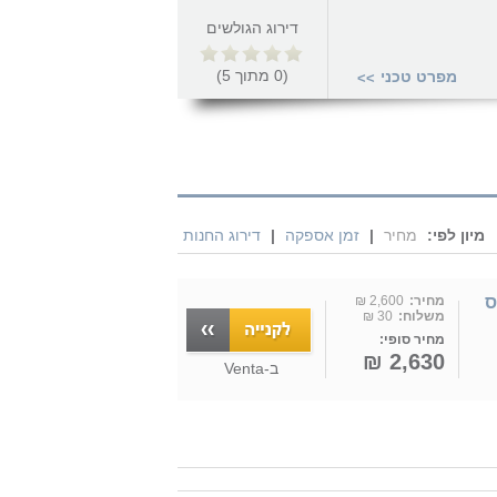
דירוג הגולשים
(
0
מתוך
5
)
מפרט טכני
>>
מיון לפי:
מחיר
|
זמן אספקה
|
דירוג החנות
תריס
מחיר:
2,600 ₪
משלוח:
30 ₪
מחיר סופי:
2,630 ₪
ב-
Venta