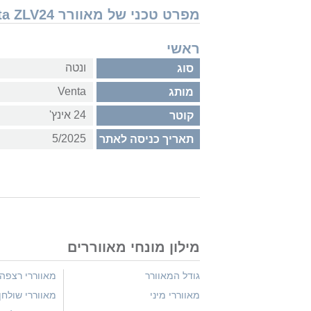
מפרט טכני של מאוורר Venta ZLV24
ראשי
ונטה
סוג
Venta
מותג
24 אינץ'
קוטר
5/2025
תאריך כניסה לאתר
מילון מונחי מאווררים
גודל המאוורר
מאווררי רצפה
מאווררי מיני
מאווררי שולחן