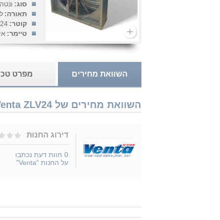
סוג:
ונטה
תאורה:
ל
קוטר:
24 אינץ'
טיימר:
אי
השוואת מחירים
מפרט טכנ
השוואת מחירים של Venta ZLV24 נמכר ב 1 חנויות
דירוג החנות
0
חוות דעת נכתבו
על החנות "Venta"