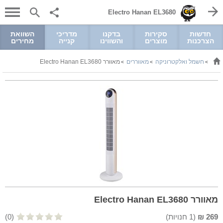
Electro Hanan EL3680
חדשות
סקירות
בדקנו
מדריכי
השוואת
הצרכנות
מוצרים
והשווינו
קנייה
מחירים
חשמל ואלקטרוניקה
מאווררים
מאוורר Electro Hanan EL3680
>
>
>
מאוורר Electro Hanan EL3680
269
₪
(
1
חנויות)
(0)