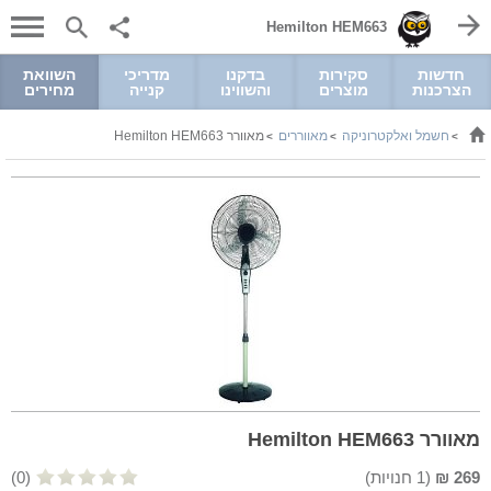
Hemilton HEM663
חדשות
סקירות
בדקנו
מדריכי
השוואת
הצרכנות
מוצרים
והשווינו
קנייה
מחירים
חשמל ואלקטרוניקה
מאווררים
מאוורר Hemilton HEM663
>
>
>
מאוורר Hemilton HEM663
269
₪
(
1
חנויות)
(0)