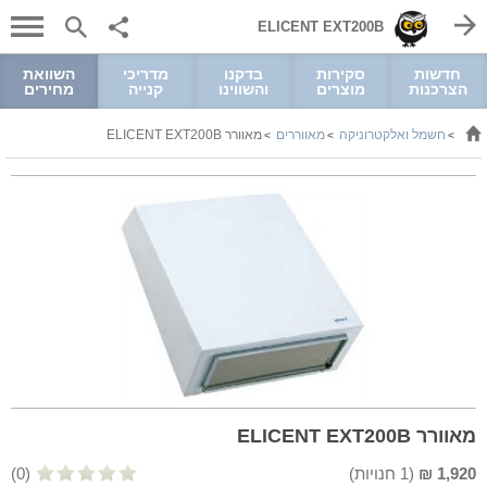
ELICENT EXT200B
חדשות
סקירות
בדקנו
מדריכי
השוואת
הצרכנות
מוצרים
והשווינו
קנייה
מחירים
חשמל ואלקטרוניקה
מאווררים
מאוורר ELICENT EXT200B
>
>
>
מאוורר ELICENT EXT200B
1,920
₪
(
1
חנויות)
(0)