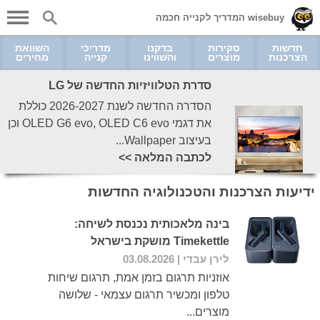
wisebuy המדריך לקנייה חכמה
חדשות
סקירות
בדקנו
מדריכי
השוואת
הצרכנות
מוצרים
והשווינו
קנייה
מחירים
סדרת הטלוויזיות החדשה של LG
הסדרה החדשה לשנת 2026-2027 כוללת
את דגמי OLED G6 evo, OLED C6 evo וכן
בעיצוב Wallpaper...
לכתבה המלאה >>
ידיעות הצרכנות והטכנולוגיה החדשות
בינה מלאכותית נכנסת לשיחה:
Timekettle מושקת בישראל
לירן עבדי
| 03.08.2026
אוזניות תרגום בזמן אמת, תרגום שיחות
טלפון ומכשיר תרגום עצמאי - שלושה
מוצרים...