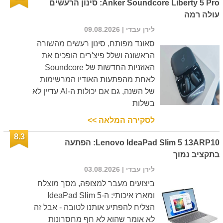
Anker Soundcore Liberty 5 Pro: סינון הרעשים
עולה רמה
לירן עבדי
| 09.08.2026
סאונד מפותח, סינון רעשים מהשורה
הראשונה ושלל פיצ'רים הופכים את
האוזניות החדשות של Soundcore
לאחת מהפתעות האודיו המרשימות
של השנה, גם אם יכולות ה-AI עדיין לא
בשלות
לסקירה המלאה >>
8.3
Lenovo IdeaPad Slim 5 13ARP10: הפתעה
בתקציב נמוך
לירן עבדי
| 03.08.2026
ביצועים מעבר למצופה, מסך מוצלח
ומארז איכותי: ה-IdeaPad Slim 5
הצליח להפתיע אותנו לטובה - אבל זה
לא אומר שהוא לא חף מחסרונות