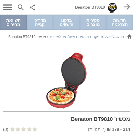
Benaton BT9810
חדשות
סקירות
בדקנו
מדריכי
השוואת
הצרכנות
מוצרים
והשווינו
קנייה
מחירים
חשמל ואלקטרוניקה
מכשירים משלימים למטבח
מכשיר Benaton BT9810
>
>
>
מכשיר Benaton BT9810
314
-
179
₪
(
7
חנויות)
(0)