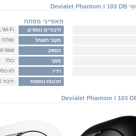
Devia
מאפייני מפתח
Wi-Fi‏ , ‏USB
חיבורים נוספים
סוללה פ
מקור חשמל
0 Watt
הספק
כולל
מסך
לא כולל
רדיו
חיבור USB‏ , ‏Air Play‏ , ‏Ethernet/LAN
תכונות נוספות