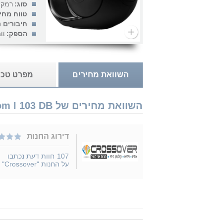
סוג:
רמקו
טווח מחי
חיבורים נ
הספק:
tt
השוואת מחירים
מפרט טכנ
השוואת מחירים של Devialet Phantom I 103 DB נמכר ב 1 חנויות
דירוג החנות
107
חוות דעת נכתבו
על החנות "Crossover"