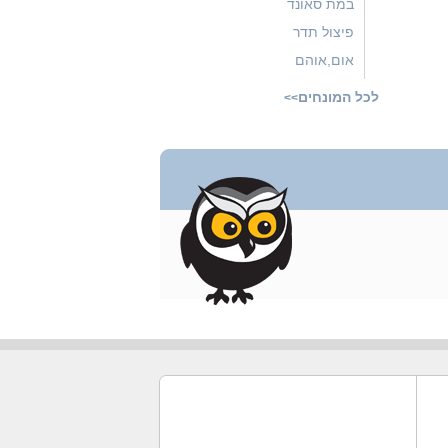
במת סאונד
פיצול תדר
אום,אוהם
לכל המונחים
>>