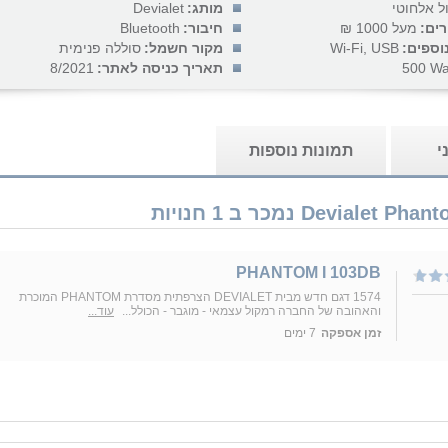
ל אלחוטי
מותג:
Devialet
רים:
מעל 1000 ₪
חיבור:
Bluetooth
וספים:
Wi-Fi, USB
מקור חשמל:
סוללה פנימית
500 Wa
תאריך כניסה לאתר:
8/2021
י
תמונות נוספות
PHANTOM I 103DB
1574 דגם חדש מבית DEVIALET הצרפתית מסדרת PHANTOM המוכרת
והאהובה של החברה רמקול עצמאי - מוגבר - הכולל...
עוד...
זמן אספקה
7 ימים