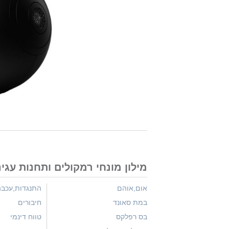
מילון מונחי רמקולים ותחנות עגי
אום,אוהם
התנגדות,עכב
במת סאונד
חיבורים
בס רפלקס
טווח דינמי