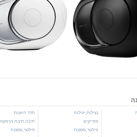
נה
ה
נצילות,יעילות
תדר היענות
ספייקים
תיבה,תיבת הרמקול
פילטר,מסננת
פילטר,מסננת