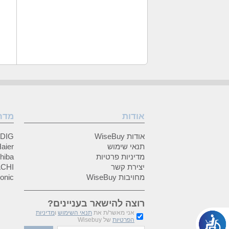
אודות
מדר
אודות WiseBuy
GRUNDIG
תנאי שימוש
Haier (האיי
מדיניות פרטיות
Toshiba (
יצירת קשר
HITACHI 
מחויבות WiseBuy
anasonic
רוצה להישאר בעניינים?
אני מאשר/ת את
תנאי השימוש
ו
מדיניות
הפרטיות
של Wisebuy