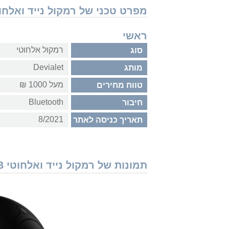
מפרט טכני של רמקול נייד ואלחוטי let Phantom I 103 DB
ראשי
רמקול אלחוטי
סוג
Devialet
מותג
מעל 1000 ₪
טווח מחירים
Bluetooth
חיבור
8/2021
תאריך כניסה לאתר
תמונות של רמקול נייד ואלחוטי Devialet Phantom I 103 DB