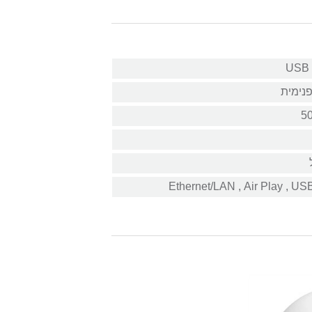
נימית
50