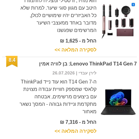
הוא מהיר, ורסטילי ומצליח להתמודד
היטב עם מגוון סוגי שיער. למרות שלא
כל האביזרים יהיו שימושיים לכולן,
מדובר באחד ממעצבי השיער
המרשימים שפגשנו
החל מ - 1,625 ₪
לסקירה המלאה >>
8.4
Lenovo ThinkPad T14 Gen 7: בן לוויה אמין
לירן עבדי
| 26.07.2026
ה-T14 Gen 7 הוא עוד נייד ThinkPad
קלאסי שמספק חוויית עבודה מצוינת
עם ביצועים מרשימים, אבטחה
מתקדמת וניידות גבוהה - המסך נשאר
מאחור
החל מ - 7,316 ₪
לסקירה המלאה >>