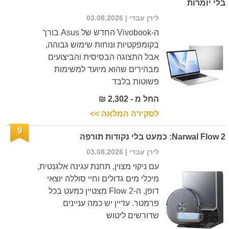
בלי יומרות
לירן עבדי
| 03.08.2026
ה-Vivobook החדש של Asus בורך
בקומפקטיות ונוחות שימוש גבוהה,
אבל התצוגה הבסיסית והביצועים
מבהירים שהוא מיועד למשימות
פשוטות בלבד
החל מ - 2,302 ₪
לסקירה המלאה >>
9
Narwal Flow 2: כמעט בלי נקודות תורפה
לירן עבדי
| 03.08.2026
עם ניקוי מצוין, תחנת עגינה אלגנטית,
מיכלי מים גדולים וחיי סוללה יוצאי
דופן, ה-Flow 2 מצטיין כמעט בכל
פרמטר. עדיין יש כמה עניינים
שדורשים ליטוש