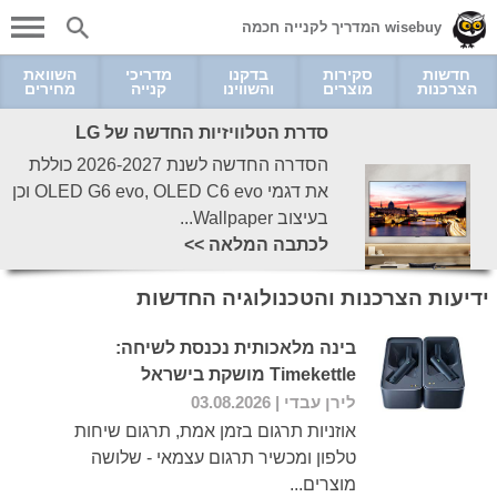
wisebuy המדריך לקנייה חכמה
חדשות
סקירות
בדקנו
מדריכי
השוואת
הצרכנות
מוצרים
והשווינו
קנייה
מחירים
סדרת הטלוויזיות החדשה של LG
הסדרה החדשה לשנת 2026-2027 כוללת
את דגמי OLED G6 evo, OLED C6 evo וכן
בעיצוב Wallpaper...
לכתבה המלאה >>
ידיעות הצרכנות והטכנולוגיה החדשות
בינה מלאכותית נכנסת לשיחה:
Timekettle מושקת בישראל
לירן עבדי
| 03.08.2026
אוזניות תרגום בזמן אמת, תרגום שיחות
טלפון ומכשיר תרגום עצמאי - שלושה
מוצרים...