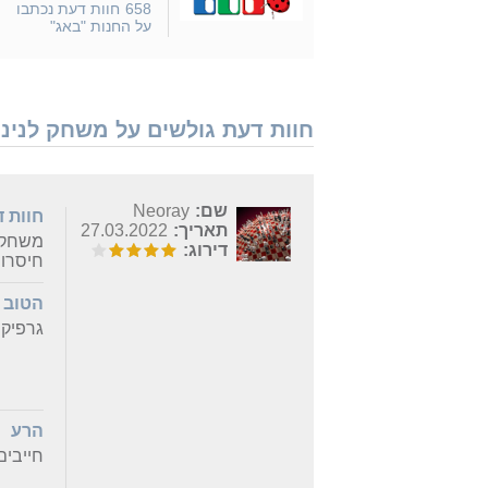
658
חוות דעת נכתבו
על החנות "באג"
חוות דעת גולשים על משחק לנינטנדו Nintendo Switch Pokemon Sword - נמצאו
שם:
Neoray
חוות 
תאריך:
27.03.2022
משחק מע
דירוג:
חיסרון
הטוב
גרפיק
הרע
חייבים