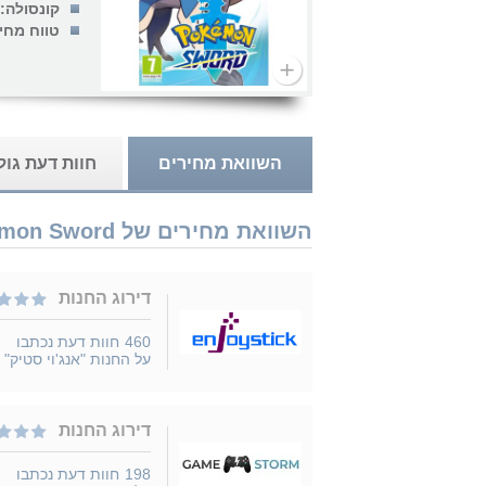
קונסולה:
טווח מחי
השוואת מחירים
חוות דעת גו
השוואת מחירים של Nintendo Switch Pokemon Sword נמכר ב 8 חנויות
דירוג החנות
460
חוות דעת נכתבו
על החנות "אנג'וי סטיק"
דירוג החנות
198
חוות דעת נכתבו