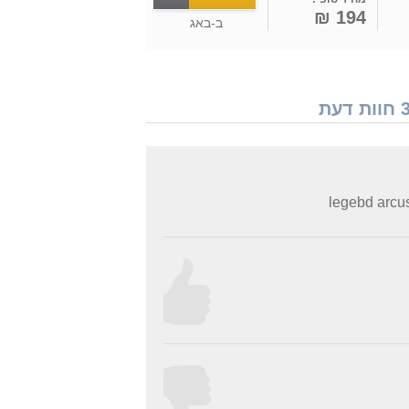
194 ₪
ב-
באג