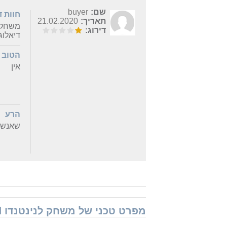
שם:
buyer
חוות 
תאריך:
21.02.2020
משחק מ
דירוג:
דיאלוג
הטוב
אין
הרע
שאנשים
מפרט טכני של משחק לנינטנדו Nintendo Switch Pokemon Sword