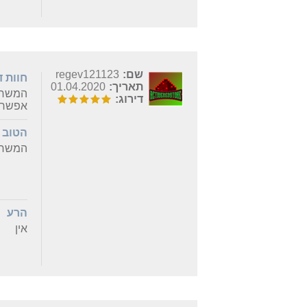
שם:
regev121123
חוות 
תאריך:
01.04.2020
המשחק 
דירוג:
אפשר ל
הטוב
המשחק 
הרע
אין