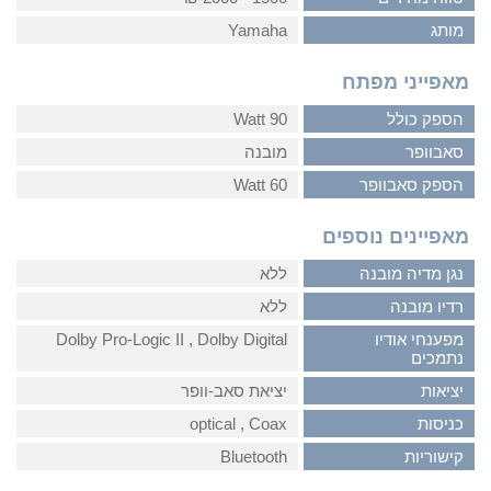
מותג
Yamaha
מאפייני מפתח
הספק כולל
90 Watt
סאבוופר
מובנה
הספק סאבוופר
60 Watt
מאפיינים נוספים
נגן מדיה מובנה
ללא
רדיו מובנה
ללא
מפענחי אודיו
Dolby Digital‏ , ‏Dolby Pro-Logic II
נתמכים
יציאות
יציאת סאב-וופר
כניסות
Coax‏ , ‏optical
קישוריות
Bluetooth