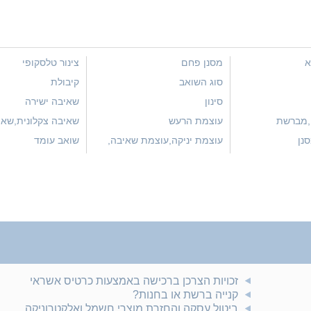
א
מסנן פחם
צינור טלסקופי
סוג השואב
קיבולת
סינון
שאיבה ישירה
,מברשת
עוצמת הרעש
שאיבה צקלונית,שאי
דינה
צנטריפוגלית
HEP,מסנן
עוצמת יניקה,עוצמת שאיבה,
שואב עומד
S-CL
WSP, Watt Suction Power
זכויות הצרכן ברכישה באמצעות כרטיס אשראי
קנייה ברשת או בחנות?
ביטול עסקה והחזרת מוצרי חשמל ואלקטרוניקה