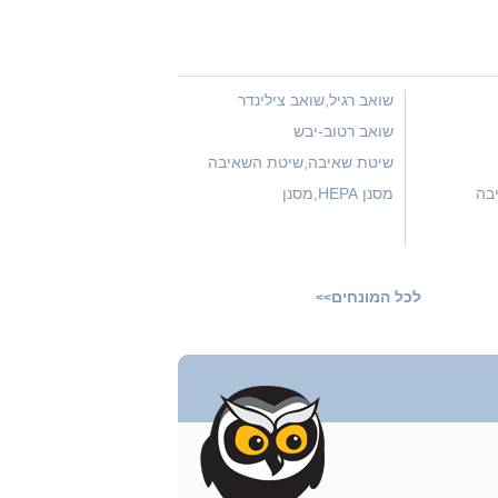
שואב רגיל,שואב צילינדר
שואב רטוב-יבש
שיטת שאיבה,שיטת השאיבה
בה
מסנן HEPA,מסנן
אנטיאלרגני,מסנן S-CLASS
לכל המונחים
>>