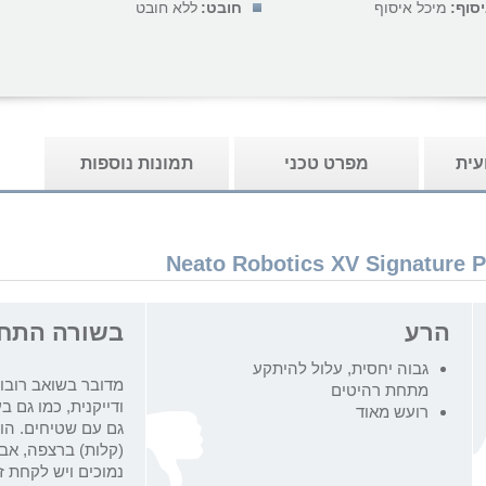
סוף:
מיכל איסוף
חובט:
ללא חובט
עית
מפרט טכני
תמונות נוספות
הרע
בשורה התח
גבוה יחסית, עלול להיתקע
מדובר בשואב רובו
מתחת רהיטים
ודייקנית, כמו גם
רועש מאוד
גם עם שטיחים. הו
(קלות) ברצפה, אב
נמוכים ויש לקחת 