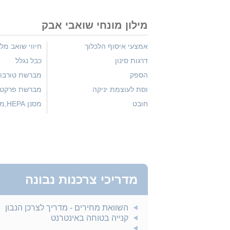
מילון מונחי שואבי אבק
אמצעי איסוף הלכלוך
חיווי שואב מל
דרגות סינון
כבל נגלל
הספק
מברשת טורבו
וסת לעוצמת יניקה
מברשת פרקט
רכה,מברשת ע
חובט
מסנן A
אנטיאלרגני,מסנן ASS
מדריכי צרכנות נבונה
השוואת מחירים - מדריך לצרכן הנבון
קנייה בטוחה באינטרנט