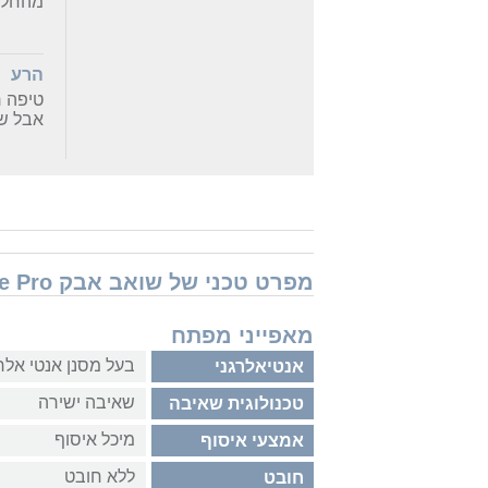
מהחלט
הרע
טיפה 
אבל ש
מפרט טכני של שואב אבק Neato Robotics XV Signature Pro
מאפייני מפתח
בעל מסנן אנטי אלרג
אנטיאלרגני
שאיבה ישירה
טכנולוגית שאיבה
מיכל איסוף
אמצעי איסוף
ללא חובט
חובט