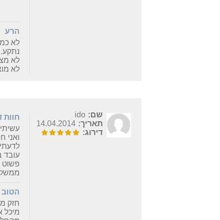
הרע
לא כמו
נתקע.
לא מצליח לסי
לא מו
שם:
ido
חוות 
תאריך:
14.04.2014
עשיתי 
דירוג:
ואני ח
לדעתי 
עובד ב
פשוט כ
ממשק נ
הטוב
חזק מס
מיכל א