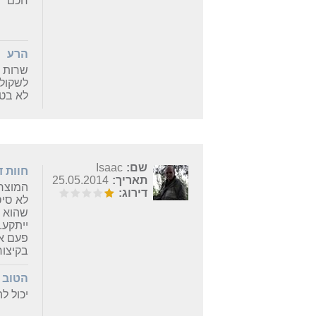
חכם
הרע
שרות ג
לשקול 
לא בטו
שם:
Isaac
חוות 
תאריך:
25.05.2014
המוצר 
דירוג:
לא סיס
שהוא נ
פעם א
בקיצור
הטוב
יכול ל