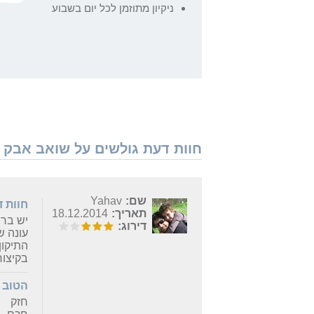
ניקיון מתוזמן לכל יום בשבוע
חוות דעת גולשים על שואב אבק Neato Robotics XV Signature Pro - נמצאו 3 חוות דעת
שם:
Yahav
חוות 
תאריך:
18.12.2014
דירוג:
התיקון
בקיצור
הטוב
חזק