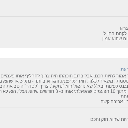
רוע
לקנות בחו"ל
ח שהוא אמין
דעת
אמור להיות חכם. אבל ברוב חוכמתו היה צריך להחליף אותו פעמיים 
טמתי, משאיר לכלוך, חוזר על עצמו, והגרוע ביותר - נתקע. או שהוא
כנס לפינות ובגלל שאינו עגול הוא "נתקע". צריך "לסדר" היטב את הבי
ייתקע. מתוך 10 הפעמים שהפעלתי אותו ב- 3 חודשים ש
חת.
 - אכזבה קשה
היות שהוא חזק וחכם