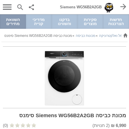
Siemens WG56B2A2GB
חדשות
סקירות
בדקנו
מדריכי
השוואת
הצרכנות
מוצרים
והשווינו
קנייה
מחירים
חשמל ואלקטרוניקה
מכונות כביסה
מכונת כביסה Siemens WG56B2A2GB סימנס
>
>
מכונת כביסה Siemens WG56B2A2GB סימנס
6,990
₪
(
2
חנויות)
(0)