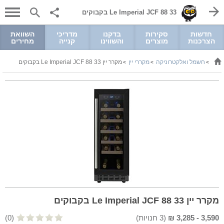
Le Imperial JCF 88 33 בקבוקים
חדשות
סקירות
בדקנו
מדריכי
השוואת
הצרכנות
מוצרים
והשווינו
קנייה
מחירים
חשמל ואלקטרוניקה
מקררי יין
מקרר יין Le Imperial JCF 88 33 בקבוקים
>
>
>
מקרר יין Le Imperial JCF 88 33 בקבוקים
3,590
-
3,285
₪
(
3
חנויות)
(0)