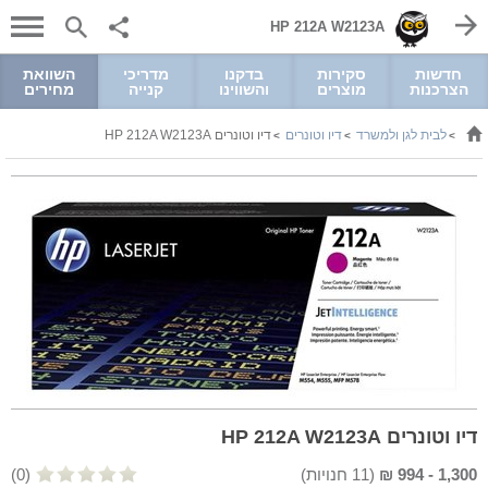
HP 212A W2123A
חדשות
סקירות
בדקנו
מדריכי
השוואת
הצרכנות
מוצרים
והשווינו
קנייה
מחירים
לבית לגן ולמשרד
דיו וטונרים
דיו וטונרים HP 212A W2123A
>
>
>
דיו וטונרים HP 212A W2123A
1,300
-
994
₪
(
11
חנויות)
(0)