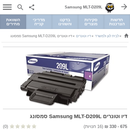
Samsung MLT-D209L
חדשות
סקירות
בדקנו
מדריכי
השוואת
הצרכנות
מוצרים
והשווינו
קנייה
מחירים
לבית לגן ולמשרד
דיו וטונרים
דיו וטונרים Samsung MLT-D209L סמסונג
>
>
>
דיו וטונרים Samsung MLT-D209L סמסונג
675
-
330
₪
(
16
חנויות)
(0)