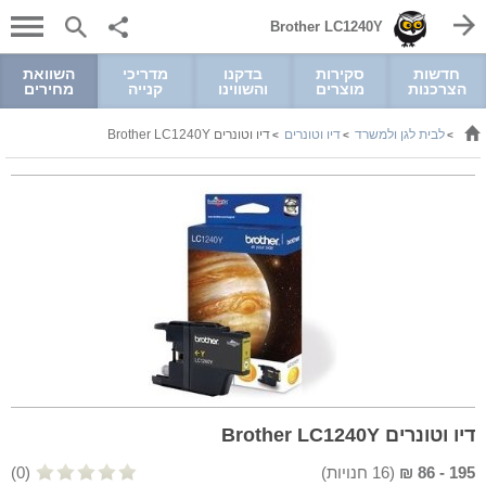
Brother LC1240Y
חדשות
סקירות
בדקנו
מדריכי
השוואת
הצרכנות
מוצרים
והשווינו
קנייה
מחירים
לבית לגן ולמשרד
דיו וטונרים
דיו וטונרים Brother LC1240Y
>
>
>
דיו וטונרים Brother LC1240Y
195
-
86
₪
(
16
חנויות)
(0)