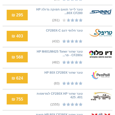
טונר לייזר תואם תפוקה גדולה HP
80X CF280...
295 ₪
(261)
טונר חלופי דגם CF280X-C
403 ₪
(432)
טונר שחור HP M401/M425 Toner
CF280x - פר...
568 ₪
(482)
‏טונר ‏שחור HP 80X CF280X
624 ₪
(83)
טונר שחור CF280X HP למדפסות
401. 425
755 ₪
(1555)
טונר ‏שחור HP 80X CF280X תואם