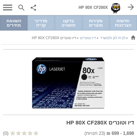
HP 80X CF280X
חדשות
סקירות
בדקנו
מדריכי
השוואת
הצרכנות
מוצרים
והשווינו
קנייה
מחירים
לבית לגן ולמשרד
דיו וטונרים
דיו וטונרים HP 80X CF280X
>
>
>
דיו וטונרים HP 80X CF280X
1,698
-
699
₪
(
23
חנויות)
(0)