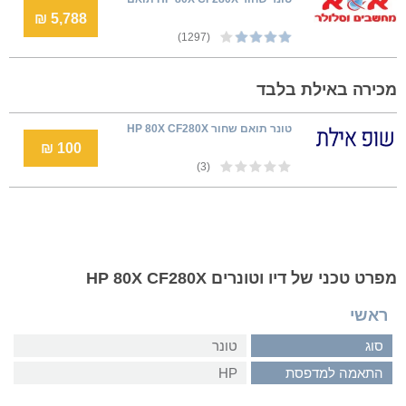
5,788 ₪
(1297)
מכירה באילת בלבד
טונר תואם ‏שחור HP 80X CF280X
100 ₪
(3)
מפרט טכני של דיו וטונרים HP 80X CF280X
ראשי
סוג
טונר
התאמה למדפסת
HP