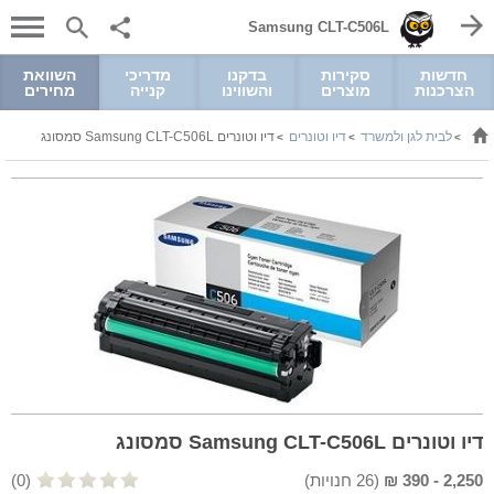
Samsung CLT-C506L
חדשות
סקירות
בדקנו
מדריכי
השוואת
הצרכנות
מוצרים
והשווינו
קנייה
מחירים
לבית לגן ולמשרד
דיו וטונרים
דיו וטונרים Samsung CLT-C506L סמסונג
>
>
>
דיו וטונרים Samsung CLT-C506L סמסונג
2,250
-
390
₪
(
26
חנויות)
(0)