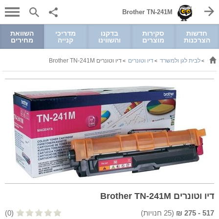
Brother TN-241M
חדשות
סקירות
בדקנו
מדריכי
השוואת
הצרכנות
מוצרים
והשווינו
קנייה
מחירים
לבית לגן ולמשרד
דיו וטונרים
דיו וטונרים Brother TN-241M
>
>
>
דיו וטונרים Brother TN-241M
517
-
275
₪
(
25
חנויות)
(0)