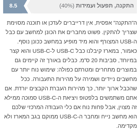
התקנה, תפעול ועמידות
(40%)
8.5
ה"התקנה" אפסית, אין דרייברים לעדכן או תוכנה מסוימת
שצריך להתקין. פשוט מחברים את הכונן למחשב עם כבל
ה-USB המצורף והוא מיד מופיע במחשב ככונן נוסף.
כאמור, במארז קיבלנו כבל USB-C ל-USB-C והוא קצר
במיוחד, סביבות 20 ס"מ. כבלים באורך זה קיימים גם
במוצרים מתחרים ומטרתם כפולה: שימוש נוח יותר עם
מחשבים ניידים ושמירה על מהירות התעבורה. ככל
שהכבל ארוך יותר, כך מהירות העברת הקבצים יורדת. אם
אתם משתמשים בלפטופ ויציאת ה-USB-C סמוכה ממילא
זה מצוין, אבל פחות נוח אם כלי העבודה המרכזי שלכם
הוא מחשב נייח ומחבר ה-USB-C ממוקם בגב המארז ולא
מקדימה.