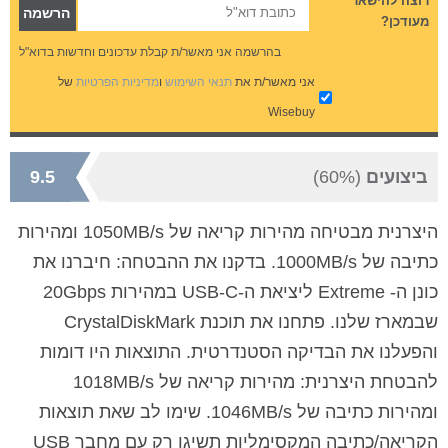
רוצה להישאר
מעודכן?
בהרשמה אני מאשר/ת קבלת עדכונים וחדשות בדוא"ל
אני מאשר/ת את
תנאי השימוש
ו
מדיניות הפרטיות
של
Wisebuy
ביצועים
(60%)
9.5
היצרנית מבטיחה מהירות קריאה של 1050MB/s ומהירות
כתיבה של 1000MB/s. בדקנו את ההבטחה: חיברנו את
כונן ה- Extreme ליציאת ה-USB-C במהירות 20Gbps
שבמארז שלנו. פתחנו את תוכנת CrystalDiskMark
והפעלנו את הבדיקה הסטנדרטית. התוצאות היו דומות
להבטחת היצרנית: מהירות קריאה של 1018MB/s
ומהירות כתיבה של 1046MB/s. שימו לב שאת תוצאות
הקריאה/כתיבה המקסימליות תשיגו רק עם מחבר USB