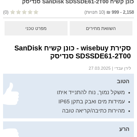
כונן קשיח SanDisk SDSSDE61-2T00 סנדיסק
2,158
-
999
₪
(
10
חנויות)
(0)
השוואת מחירים
מפרט טכני
סקירת wisebuy - כונן קשיח SanDisk
SDSSDE61-2T00 סנדיסק
לירן עבדי
|
27.03.2025
הטוב
משקל נמוך, נוח להתנייד איתו
עמידות מים ואבק בתקן IP65
מהירות כתיבה/קריאה טובה
הרע