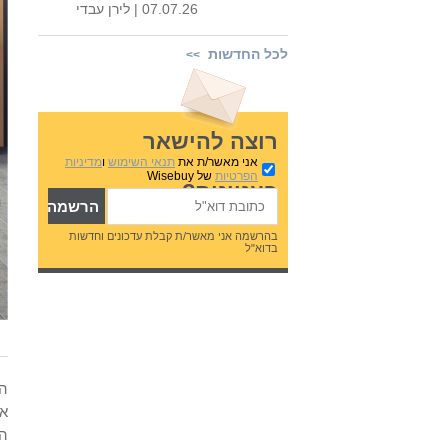
07.07.26 |
לירן עבדי
לכל החדשות
>>
רוצה להישאר
אני מאשר/ת את
תנאי השימוש
ו
מדיניות
הפרטיות
של Wisebuy
בעניינים?
בהרשמה אני מאשר/ת קבלת עדכונים וחדשות
בדוא"ל
הר
אנ
הש