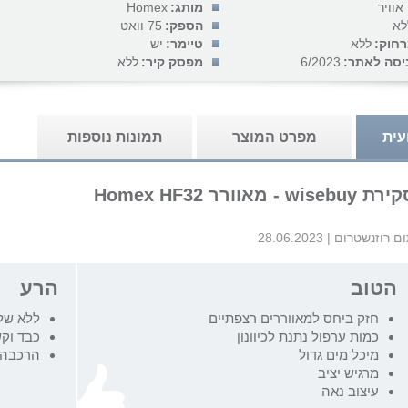
אוויר
מותג:
Homex
לא
הספק:
75 וואט
חוק:
ללא
טיימר:
יש
יסה לאתר:
6/2023
מפסק קיר:
ללא
עית
מפרט המוצר
תמונות נוספות
 wisebuy - מאוורר Homex HF32
ם רוזנשטרום
|
28.06.2023
הטוב
הרע
חזק ביחס למאווררים רצפתיים
ללא של
כמות ערפול נתנת לכיוונון
כבד וק
מיכל מים גדול
הרכבה 
מרגיש יציב
עיצוב נאה