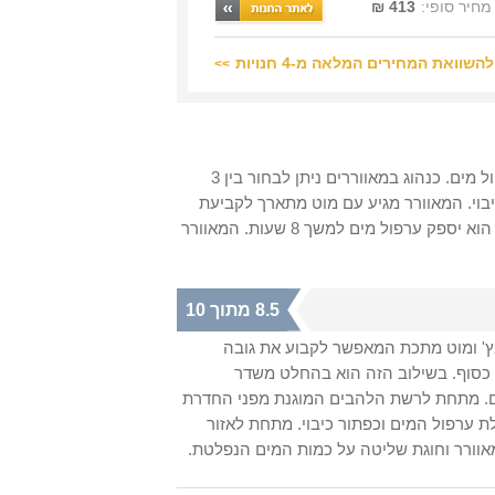
מחיר סופי:
413 ₪
להשוואת המחירים המלאה מ-4 חנויות
>>
HF-32 של חברת HOMEX הוא מאוורר רצפתי בקוטר 40 מילימטר עם ערפול מים. כנהוג במאווררים ניתן לבחור בין 3
יבוי. המאוורר מגיע עם מוט מתארך לקביעת
הגובה ומעמד רצפתי כבד. נפח מיכל המים עומד על 3.2 ליטר ולפי החברה הוא יספק ערפול מים למשך 8 שעות. המאוורר
8.5 מתוך 10
דומה לשאר המאווררים העומדים שיש בשוק, עם קוטר של 16 אינץ' ומוט מתכת המאפשר לקבוע את גובה
ק כסוף. בשילוב הזה הוא בהחלט משדר
ים. מתחת לרשת הלהבים המוגנת מפני החדרת
צמות אוורור, כפתור להפעלת ערפול המים וכפתור כיבוי. מתחת לאזור
וורר וחוגת שליטה על כמות המים הנפלטת.