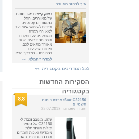
איך לבחור מאוורר
בשוק קיימים מגוון סוגים
של מאווררים, החל
במאווררים קטנטנים
וניידים לשימוש אישי ועד
למאווררי תקרה
המותקנים על התקרה
ונוכחותם קבועה. איזה
מאוורר מתאים לכם,
ומהם השיקולים
בבחירתו – במדריך הבא
למדריך המלא
>>
לכל המדריכים בקטגוריה
>>
הסקירות החדשות
בקטגוריה
8.8
Star C32150: ארבע רוחות
השמיים
תום רוזנשטרום
| 22.07.2018
שקט, מעוצב וכבד: ל-
C32150 של סטאר
יכולות אוורור תלת
מימדיות ואיכות חומרים
והרכבה גבוהים. האם