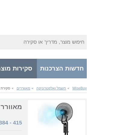
חיפוש מוצר, מדריך או סקירה
חדשות הצרכנות
סקירות מוצר
WiseBuy
חשמל ואלקטרוניקה
מאווררים
סקירת wisebuy מאוורר Homex HF32
>
>
>
מאוורר Homex HF32
384
-
415