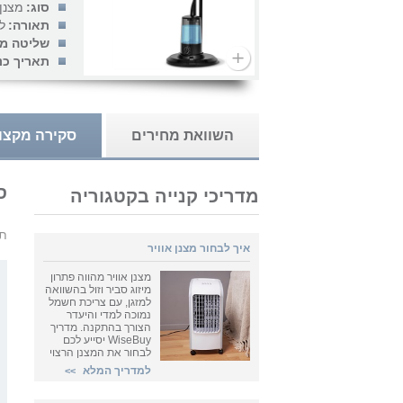
סוג:
מצנן 
תאורה:
ל
שליטה מר
תאריך כנ
השוואת מחירים
סקירה מקצו
סקירת
מדריכי קנייה בקטגוריה
תו
איך לבחור מצנן אוויר
מצנן אוויר מהווה פתרון
מיזוג סביר וזול בהשוואה
למזגן, עם צריכת חשמל
נמוכה למדי והיעדר
הצורך בהתקנה. מדריך
WiseBuy יסייע לכם
לבחור את המצנן הרצוי
למדריך המלא
>>