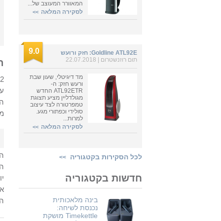
המאוורר המעוצב של...
לסקירה המלאה
>>
9.0
Goldline ATL92E: חזק ורועש
תום רוזנשטרום
| 22.07.2018
ה
מד דיגיטלי, שעון שבת
ורעש חזק: ה-
עו
ATL92ETR החדש
מגולדליין מציע תצוגת
טמפרטורה לצד עיצוב
סולידי וכפתורי מגע.
מג
למרות...
לסקירה המלאה
>>
לכל הסקירות בקטגוריה
>>
המ
חדשות בקטגוריה
יו
בינה מלאכותית
הש
נכנסת לשיחה:
Timekettle מושקת