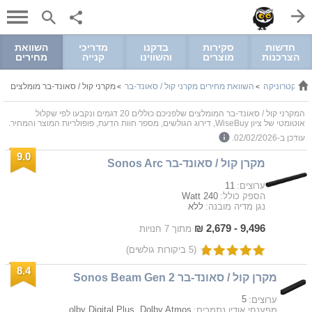
חדשות
סקירות
בדקנו
מדריכי
השוואת
הצרכנות
מוצרים
והשווינו
קנייה
מחירים
ואלקטרוניקה
השוואת מחירים מקרני קול / סאונד-בר
מקרני קול / סאונד-בר מומלצים
>
>
המקרני קול / סאונד-בר המומלצים שלפניכם כוללים 20 דגמים ונקבעו לפי שקלול
אוטומטי של ציון WiseBuy, דירוג הגולשים, מספר חוות הדעת, פופולריות המוצר והמחיר.
עודכן ב-02/02/2026.
9.0
מקרן קול / סאונד-בר Sonos Arc
11
ערוצים:
240 Watt
הספק כולל:
ללא
נגן מדיה מובנה:
9,496 - 2,679 ₪
מתוך 7 חנויות
(5 ביקורות גולשים)
8.4
מקרן קול / סאונד-בר Sonos Beam Gen 2
5
ערוצים:
Dolby Digital, Dolby TrueHD, Dolby Digital Plus, Dolby Atmos
מפענחי אודיו נתמכים: