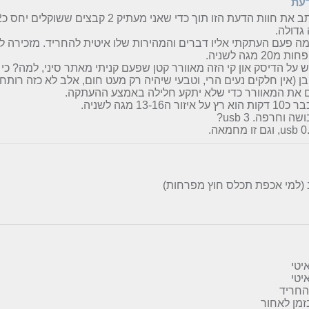
דעת
ת חוות הדעת הזו תוך כדי שאני מעתיק 2 קבצים ששוקלים יחס כ32 גיגה.
גדולה.
מ20 מגה לשניה.
ש על הדיסק און קי הזה מאוורר קטן שפעם קניתי מאתר סיני, למה? כ
בן (אין חלקים נעים הרי, וטבעי שיהיה רק מעט חום, אלב לא כזה רותח!
 את המאוורר כדי שלא יתקע חלילה באמצע ההעתקה.
איזור ה13-16 מגה לשניה.
ה וחרפה. usb 3?
(למי אכפת תכלס חוץ מפרחות)
יטי
יטי
החריד
זמן לאחור