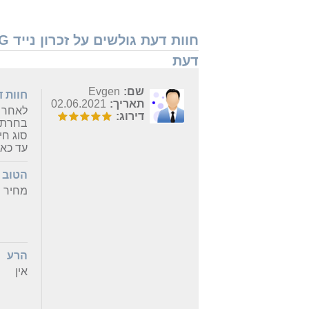
דעת
שם:
Evgen
חוות 
תאריך:
02.06.2021
לאחר ש
דירוג:
בחרתי
סוג חיבור 3.0 מ
עד כאן
הטוב
מחיר 
הרע
אין