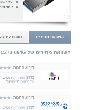
יצרן:
Disk
כיסוי חיבור B
השוואת מחירים
חוות דעת גו
השוואת מחירים של SanDisk Ultra Flair Z73 USB 64GB SDCZ73-064G נמכר ב 9 חנויות
דירוג החנות
2932
חוות דעת נכתבו
על החנות "דיופיקס"
דירוג החנות
1329
חוות דעת נכתבו