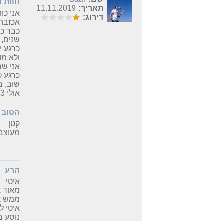
חוות 
תאריך:
11.11.2019
אני כותב א
דירוג:
אכזבה 
שנים, פחות 
כרגע י
ולא מו
אני שם
כרגע כבר כ10 דקות הוא רץ על 
שוב, בוש
אולי usb 0.3, וגם זו מחמאה.
הטוב
קטן
מעוצב 
הרע
איטי
מאוד א
ממש א
איטי ל
נוסע ב