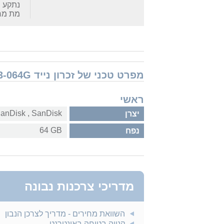
נתקע ב
מת מח
מפרט טכני של זכרון נייד USB SanDisk Ultra Flair Z73 USB 64GB SDCZ73-064G סנדיסק
ראשי
SanDisk‏ , ‏SanDisk
יצרן
64 GB
נפח
מדריכי צרכנות נבונה
השוואת מחירים - מדריך לצרכן הנבון
קנייה בטוחה באינטרנט