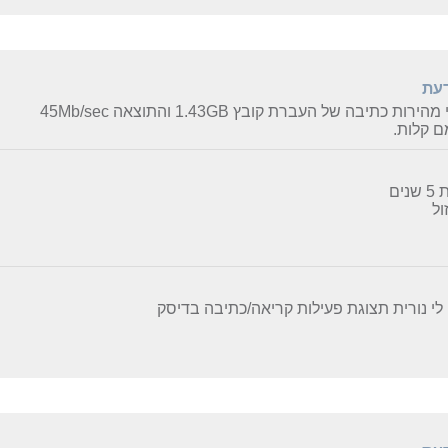
דעת
רות כתיבה של העברת קובץ 1.43GB והתוצאה 45Mb/sec
 קלות.
נים
ול
י נורית תצוגת פעילות קריאה/כתיבה בדיסק