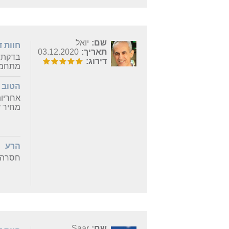
שם:
יואל
חוות 
תאריך:
03.12.2020
בדקתי מהי
דירוג:
מתחמם
הטוב
אחריות 5 ש
מחיר ז
הרע
חסרה ל
שם:
Saar