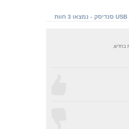
חוות דעת גולשים על זכרון נייד USB SanDisk Ultra Flair Z73 USB 64GB SDCZ73-064G סנדיסק - נמצאו 3 חוות
ת בחדש,