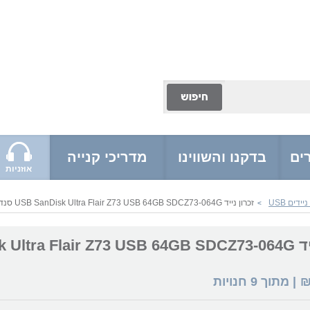
ים
בדקנו והשווינו
מדריכי קנייה
אוזניות
דים USB
זכרון נייד USB SanDisk Ultra Flair Z73 USB 64GB SDCZ73-064G סנדיסק
>
זכרון נייד ltra Flair Z73 USB 64GB SDCZ73-064G
| מתוך
9
חנויות