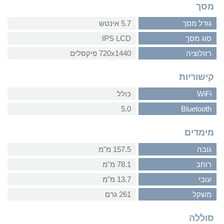
מסך
גודל מסך
5.7 אינטש
סוג מסך
IPS LCD
רזולוציה
720x1440 פיקסלים
קישוריות
WiFi
כולל
5.0
Bluetooth
מימדים
גובה
157.5 מ"מ
רוחב
78.1 מ"מ
עובי
13.7 מ"מ
משקל
261 גרם
סוללה