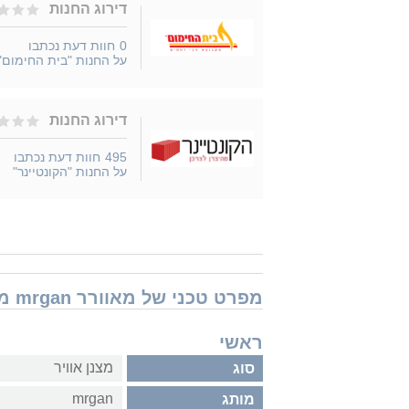
דירוג החנות
0
חוות דעת נכתבו
על החנות "בית החימום"
דירוג החנות
495
חוות דעת נכתבו
על החנות "הקונטיינר"
מפרט טכני של מאוורר mrgan מצנן אוויר תעשייתי קובייה פתח תחתון
ראשי
מצנן אוויר
סוג
mrgan
מותג