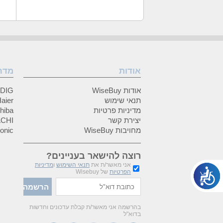
אודות
מדר
אודות WiseBuy
GRUNDIG
תנאי שימוש
Haier (האיי
מדיניות פרטיות
Toshiba (
יצירת קשר
HITACHI 
מחויבות WiseBuy
anasonic
רוצה להישאר בעניינים?
אני מאשר/ת את
תנאי השימוש
ו
מדיניות
הפרטיות
של Wisebuy
בהרשמה אני מאשר/ת קבלת עדכונים וחדשות
בדוא"ל