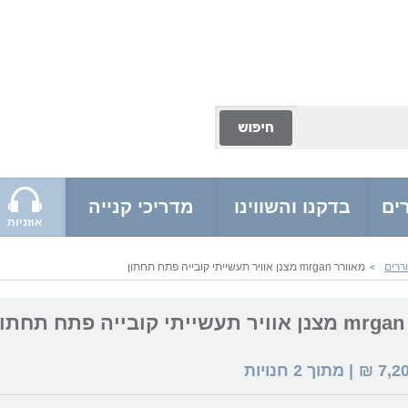
ים
בדקנו והשווינו
מדריכי קנייה
אוזניות
ררים
מאוורר mrgan מצנן אוויר תעשייתי קובייה פתח תחתון
>
ון
7,2
₪
| מתוך
2
חנויות