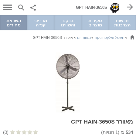
GPT HAIN-3650S
חדשות
סקירות
בדקנו
מדריכי
השוואת
הצרכנות
מוצרים
והשווינו
קנייה
מחירים
חשמל ואלקטרוניקה
מאווררים
מאוורר GPT HAIN-3650S
>
>
>
מאוורר GPT HAIN-3650S
534
₪
(
1
חנויות)
(0)