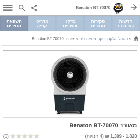
Benaton BT-70070
חדשות
סקירות
בדקנו
מדריכי
השוואת
הצרכנות
מוצרים
והשווינו
קנייה
מחירים
חשמל ואלקטרוניקה
מאווררים
מאוורר Benaton BT-70070
>
>
>
מאוורר Benaton BT-70070
1,820
-
1,399
₪
(
4
חנויות)
(0)