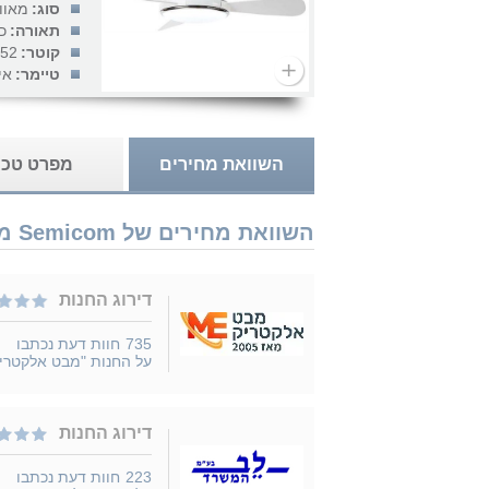
סוג:
מאוו
תאורה:
כ
קוטר:
52 אינץ'
טיימר:
אי
השוואת מחירים
מפרט טכנ
השוואת מחירים של Semicom מאוורר תקרה + שלט Roy 52" 32W SM-F6661AW52/32CT נמכר ב 3 חנויות
דירוג החנות
735
חוות דעת נכתבו
על החנות "מבט אלקטרי
דירוג החנות
223
חוות דעת נכתבו