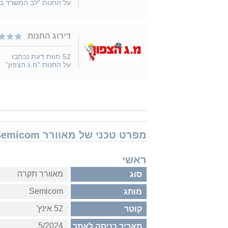
על החנות "לב המשרד ב
דירוג החנות
52
חוות דעת נכתבו
על החנות "מ.ג הצפון"
מפרט טכני של מאוורר Semicom מאוורר תקרה + שלט Roy 52" 32W SM-F6661AW52/32CT
ראשי
מאוורר תקרה
סוג
Semicom
מותג
52 אינץ'
קוטר
5/2024
תאריך כניסה לאתר