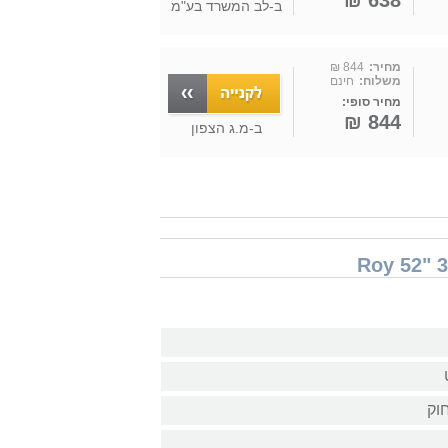
638 ₪
ב-
לב המשרד בע"מ
מחיר:
844 ₪
משלוח:
חינם
מחיר סופי:
844 ₪
ב-
מ.ג הצפון
וק