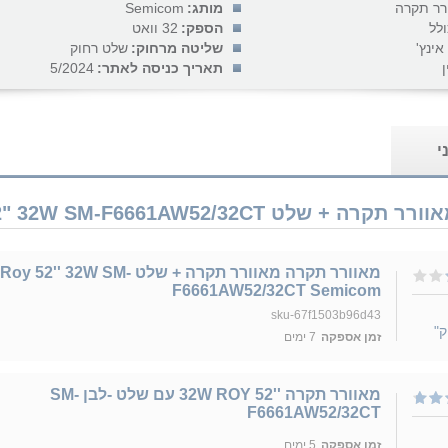
רר תקרה
מותג:
Semicom
ולל
הספק:
32 וואט
שליטה מרחוק:
שלט רחוק
ן
תאריך כניסה לאתר:
5/2024
י
מאוורר תקרה מאוורר תקרה +‎ שלט Roy 52'' 32W SM-
F6661AW52/32CT Semicom
sku-67f1503b96d43
ק"
זמן אספקה
7 ימים
מאוורר תקרה ''32W ROY 52 עם שלט -לבן SM-
F6661AW52/32CT
זמן אספקה
5 ימים