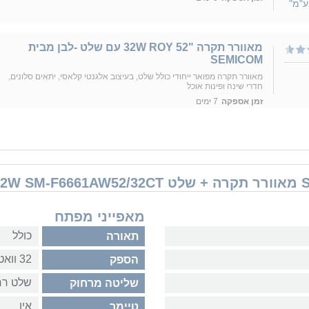
ע"מ"
מאוורר תקרה "32W ROY 52 עם שלט -לבן מבית
SEMICOM
מאוורר תקרה מפואר ייחודי כולל שלט, בעיצוב אלגנטי קלאסי, יתאים סלונים,
חדרי שינה ופינות אוכל
זמן אספקה
7 ימים
מאפייני מפתח
כולל
תאורה
32 וואט
הספק
שלט רח
שליטה מרחוק
אין
טיימר