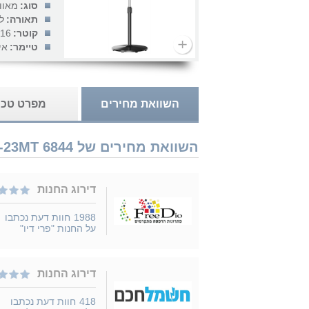
סוג:
מאוו
תאורה:
ל
קוטר:
16 אינץ'
טיימר:
אי
השוואת מחירים
מפרט טכנ
השוואת מחירים של Midea FS40-23MT 6844 נמכר ב 3 חנויות
דירוג החנות
1988
חוות דעת נכתבו
על החנות "פרי דיו"
דירוג החנות
418
חוות דעת נכתבו