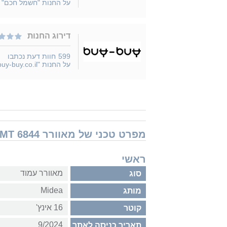
על החנות "חשמל חכם"
דירוג החנות
599
חוות דעת נכתבו
על החנות "buy-buy.co.il"
מפרט טכני של מאוורר Midea FS40-23MT 6844
ראשי
מאוורר עמוד
סוג
Midea
מותג
16 אינץ'
קוטר
9/2024
תאריך כניסה לאתר