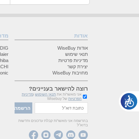
אודות
מדר
אודות WiseBuy
GRUNDIG
תנאי שימוש
Haier (האיי
מדיניות פרטיות
Toshiba (
יצירת קשר
HITACHI 
מחויבות WiseBuy
anasonic
רוצה להישאר בעניינים?
אני מאשר/ת את
תנאי השימוש
ו
מדיניות
הפרטיות
של Wisebuy
בהרשמה אני מאשר/ת קבלת עדכונים וחדשות
בדוא"ל