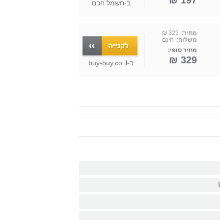
197 ₪
ב-
חשמל חכם
מחיר:
329 ₪
משלוח:
חינם
מחיר סופי:
329 ₪
ב-
buy-buy.co.il