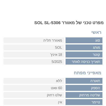
מפרט טכני של מאוורר SOL SL-5306
ראשי
סוג
מאוורר תליה
מותג
SOL
קוטר
18 אינץ'
תאריך כניסה לאתר
5/2025
מאפייני מפתח
תאורה
ללא
הספק
60 וואט
שליטה מרחוק
שלט רחוק
טיימר
אין