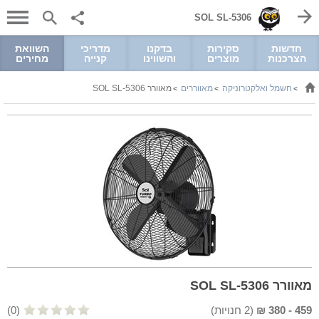
SOL SL-5306
חדשות
סקירות
בדקנו
מדריכי
השוואת
הצרכנות
מוצרים
והשווינו
קנייה
מחירים
חשמל ואלקטרוניקה
מאווררים
מאוורר SOL SL-5306
>
>
>
מאוורר SOL SL-5306
459
-
380
₪
(
2
חנויות)
(0)