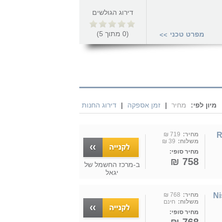
דירוג הגולשים
(
0
מתוך
5
)
מפרט טכני
>>
מיון לפי:
מחיר
|
זמן אספקה
|
דירוג החנות
ה לבן ROME
מחיר:
719 ₪
משלוח:
39 ₪
מחיר סופי:
758 ₪
ב-
מרכז החשמל של
יגאל
" מאוורר תקרה Nisko
מחיר:
768 ₪
משלוח:
חינם
מחיר סופי: