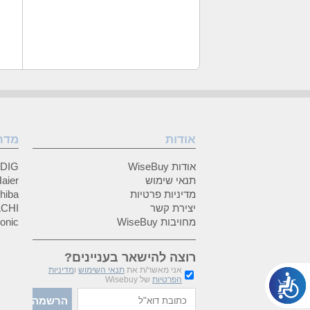
אודות
מדר
אודות WiseBuy
GRUNDIG
תנאי שימוש
Haier (האיי
מדיניות פרטיות
Toshiba (
יצירת קשר
HITACHI 
מחויבות WiseBuy
anasonic
רוצה להישאר בעניינים?
אני מאשר/ת את
תנאי השימוש
ו
מדיניות
הפרטיות
של Wisebuy