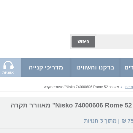
ים
בדקנו והשווינו
מדריכי קנייה
אוזניות
ררים
מאוורר Nisko 74000606 Rome 52" מאוורר תקרה
>
רה
7
₪
| מתוך
3
חנויות