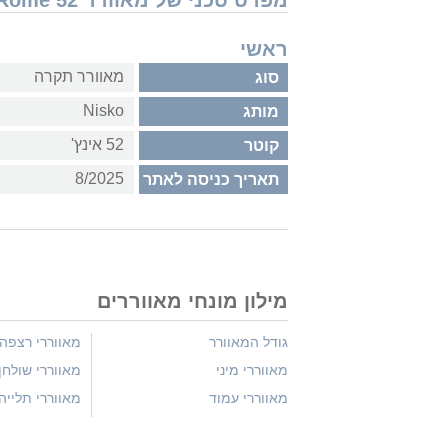
מפרט טכני של מאוורר Nisko 74000606 Rome 52" מאוורר תקרה
ראשי
מאוורר תקרה
סוג
Nisko
מותג
52 אינץ'
קוטר
8/2025
תאריך כניסה לאתר
מילון מונחי מאווררים
גודל המאוורר
מאווררי רצפה
מאווררי מיני
מאווררי שולחן
מאווררי עמוד
מאווררי תלייה