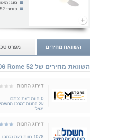
סוג:
מאוו
קוטר:
52 אינץ'
השוואת מחירים
מפרט טכנ
השוואת מחירים של Nisko 74000606 Rome 52" מאוורר תקרה נמכר ב 3 חנויות
דירוג החנות
0
חוות דעת נכתבו
על החנות "מרכז החשמל
יגאל"
דירוג החנות
1078
חוות דעת נכתבו