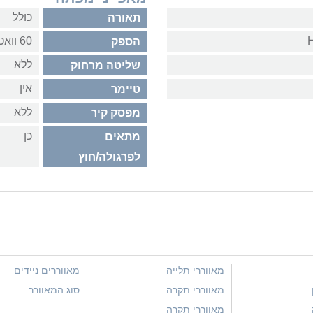
כולל
תאורה
60 וואט
הספק
ללא
שליטה מרחוק
אין
טיימר
ללא
מפסק קיר
כן
מתאים
לפרגולה/חוץ
מאווררי תלייה
מאווררים ניידים
מאווררי תקרה
סוג המאוורר
מאווררי תקרה