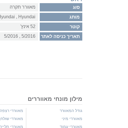
מאוורר תקרה
סוג
Hyundai‏ , ‏Hyundai
מותג
52 אינץ'
קוטר
5/2016‏ , ‏5/2016
תאריך כניסה לאתר
מילון מונחי מאווררים
גודל המאוורר
מאווררי רצפה
מאווררי מיני
מאווררי שולחן
מאווררי עמוד
מאווררי תלייה