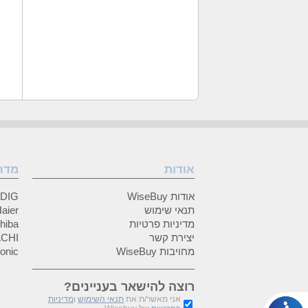
אודות
מדר
אודות WiseBuy
GRUNDIG
תנאי שימוש
Haier (האיי
מדיניות פרטיות
Toshiba (
יצירת קשר
HITACHI 
מחויבות WiseBuy
anasonic
רוצה להישאר בעניינים?
אני מאשר/ת את
תנאי השימוש
ו
מדיניות