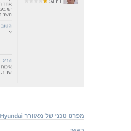
דירוג:
אחד ה
יש בעי
השרות 
הטוב
?
הרע
איכות 
שרות ב
מפרט טכני של מאוורר Hyundai מאוורר תקרה+גוף תאורה Berlina 52" D-52 / D-52/W
ראשי