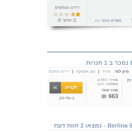
דירוג הגולשים
(
2
מתוך
5
)
מפרט טכני
>>
מיון לפי:
מחיר
|
זמן אספקה
|
דירוג החנות
BERLINA D-52/W מבית
מחיר:
663 ₪
משלוח:
חינם
מחיר סופי:
663 ₪
ב-
סל-טק