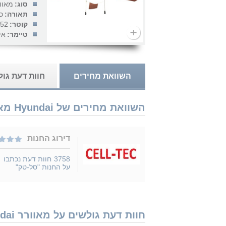
סוג:
מאוו
תאורה:
כ
קוטר:
52 אינץ'
טיימר:
אי
השוואת מחירים
חוות דעת גו
השוואת מחירים של Hyundai מאוורר תקרה+גוף תאורה Berlina 52" D-52 / D-52/W נמכר ב 1 חנויות
דירוג החנות
3758
חוות דעת נכתבו
על החנות "סל-טק"
חוות דעת גולשים על מאוורר Hyundai מאוורר תקרה+גוף תאורה Berlina 52" D-52 / D-52/W - נמצאו 2 חוות דעת