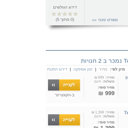
דירוג הגולשים
(
0
מתוך
5
)
מפרט טכני
>>
מיון לפי:
מחיר
|
זמן אספקה
|
דירוג החנות
HYJ-
מחיר:
999 ₪
משלוח:
חינם
מחיר סופי:
999 ₪
ב-
הקונטיינר
Tex-
מחיר:
1,399 ₪
משלוח:
חינם
מחיר סופי: