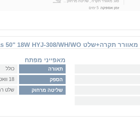
סוג: מאוורר תקרה , שליטה מרחוק:...
עוד...
זמן אספקה
5 ימים
מאפייני מפתח
כולל
תאורה
18 וואט
הספק
שלט רח
שליטה מרחוק