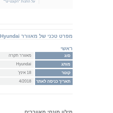
על החנות "הקונטיינר"
מפרט טכני של מאוורר Hyundai מאוורר תקרה+שלט Texas 50" 18W HYJ-308/WH/WO
ראשי
מאוורר תקרה
סוג
Hyundai
מותג
18 אינץ'
קוטר
4/2018
תאריך כניסה לאתר
מילון מונחי מאווררים