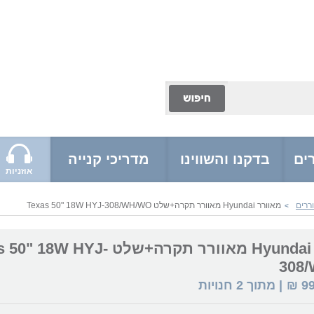
ים
בדקנו והשווינו
מדריכי קנייה
אוזניות
ררים
מאוורר Hyundai מאוורר תקרה+שלט Texas 50" 18W HYJ-308/WH/WO
>
מאוורר Hyundai מאוורר תקרה+שלט 8W HYJ
308
9
₪
| מתוך
2
חנויות