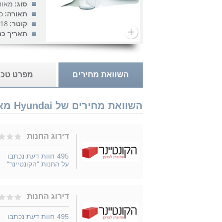
סוג:
מאוו
תאורה:
כ
קוטר:
18 אינץ'
תאריך כנ
השוואת מחירים
מפרט טכנ
השוואת מחירים של Hyundai מאוורר תקרה+שלט Texas 50" 18W HYJ-308/WH/WO נמכר ב 2 חנויות
דירוג החנות
495
חוות דעת נכתבו
על החנות "הקונטיינר"
דירוג החנות
495
חוות דעת נכתבו