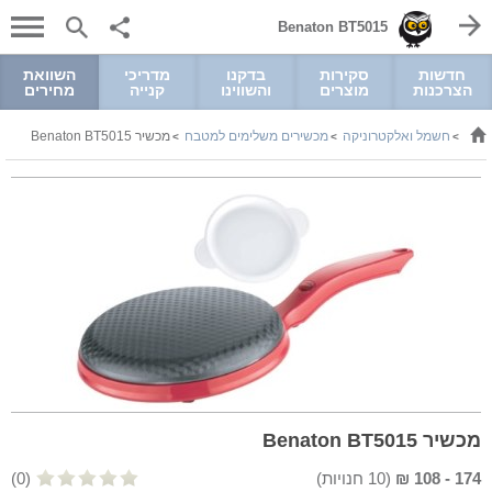
Benaton BT5015
חדשות
סקירות
בדקנו
מדריכי
השוואת
הצרכנות
מוצרים
והשווינו
קנייה
מחירים
חשמל ואלקטרוניקה
מכשירים משלימים למטבח
מכשיר Benaton BT5015
>
>
>
מכשיר Benaton BT5015
174
-
108
₪
(
10
חנויות)
(0)