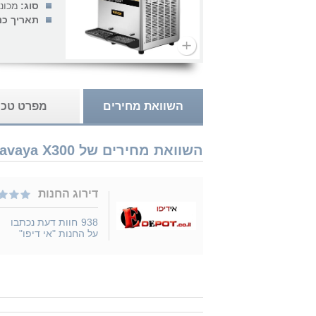
סוג:
מכונ
תאריך כנ
השוואת מחירים
מפרט טכנ
השוואת מחירים של Havaya X300 נמכר ב 1 חנויות
דירוג החנות
938
חוות דעת נכתבו
על החנות "אי דיפו"