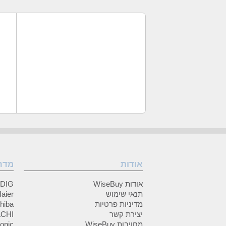
אודות
מדר
אודות WiseBuy
GRUNDIG
תנאי שימוש
Haier (האיי
מדיניות פרטיות
Toshiba (
יצירת קשר
HITACHI 
מחויבות WiseBuy
anasonic