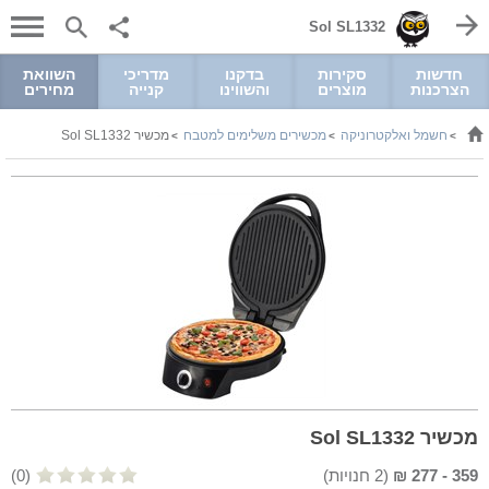
Sol SL1332
חדשות
סקירות
בדקנו
מדריכי
השוואת
הצרכנות
מוצרים
והשווינו
קנייה
מחירים
חשמל ואלקטרוניקה
מכשירים משלימים למטבח
מכשיר Sol SL1332
>
>
>
מכשיר Sol SL1332
359
-
277
₪
(
2
חנויות)
(0)