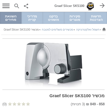
Graef Slicer SKS100
חדשות
סקירות
בדקנו
מדריכי
השוואת
הצרכנות
מוצרים
והשווינו
קנייה
מחירים
חשמל ואלקטרוניקה
מכשירים משלימים למטבח
מכשיר Graef Slicer SKS100
>
>
>
מכשיר Graef Slicer SKS100
858
-
849
₪
(
3
חנויות)
(0)