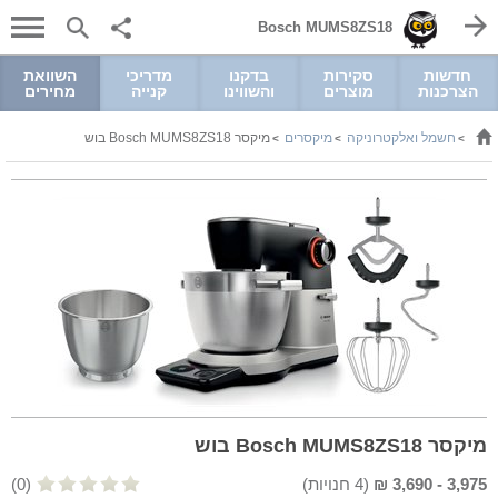
Bosch MUMS8ZS18
חדשות
סקירות
בדקנו
מדריכי
השוואת
הצרכנות
מוצרים
והשווינו
קנייה
מחירים
חשמל ואלקטרוניקה
מיקסרים
מיקסר Bosch MUMS8ZS18 בוש
>
>
>
מיקסר Bosch MUMS8ZS18 בוש
3,975
-
3,690
₪
(
4
חנויות)
(0)