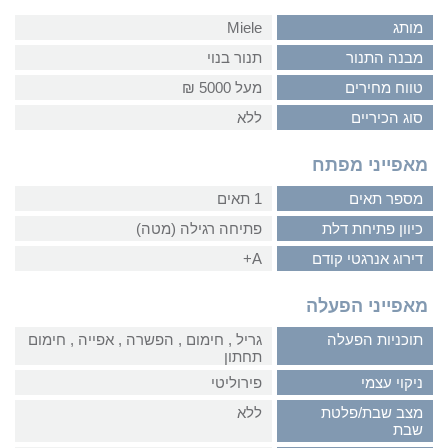
מותג
Miele
מבנה התנור
תנור בנוי
טווח מחירים
מעל 5000 ₪
סוג הכיריים
ללא
מאפייני מפתח
מספר תאים
1 תאים
כיוון פתיחת דלת
פתיחה רגילה (מטה)
דירוג אנרגטי קודם
A+
מאפייני הפעלה
תוכניות הפעלה
גריל‏ , ‏חימום‏ , ‏הפשרה‏ , ‏אפייה‏ , ‏חימום
תחתון
ניקוי עצמי
פירוליטי
מצב שבת/פלטת
ללא
שבת