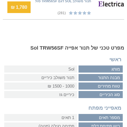
תנור משולב SOL דגם TRW56SF סול
1,780 ₪
(281)
מפרט טכני של תנור אפייה Sol TRW56SF
ראשי
מותג
Sol
מבנה התנור
תנור משולב כיריים
טווח מחירים
1000 - 1500 ₪
סוג הכיריים
כיריים גז
מאפייני מפתח
מספר תאים
1 תאים
כיוון פתיחת דלת
פתיחה רגילה (מטה)