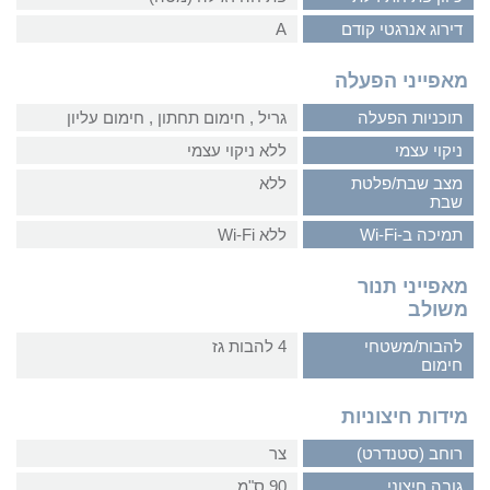
דירוג אנרגטי קודם
A
מאפייני הפעלה
תוכניות הפעלה
גריל‏ , ‏חימום תחתון‏ , ‏חימום עליון
ניקוי עצמי
ללא ניקוי עצמי
מצב שבת/פלטת
ללא
שבת
תמיכה ב-Wi-Fi
ללא Wi-Fi
מאפייני תנור
משולב
להבות/משטחי
4 להבות גז
חימום
מידות חיצוניות
רוחב (סטנדרט)
צר
גובה חיצוני
90 ס"מ