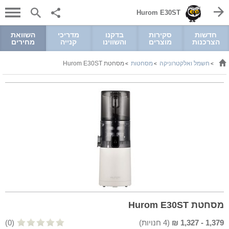
Hurom E30ST
חדשות
סקירות
בדקנו
מדריכי
השוואת
הצרכנות
מוצרים
והשווינו
קנייה
מחירים
חשמל ואלקטרוניקה
מסחטות
מסחטת Hurom E30ST
>
>
>
מסחטת Hurom E30ST
1,379
-
1,327
₪
(
4
חנויות)
(0)