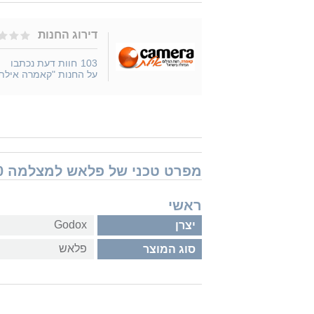
דירוג החנות
103
חוות דעת נכתבו
על החנות "קאמרה אילת
מפרט טכני של פלאש למצלמה Godox V350
ראשי
Godox
יצרן
פלאש
סוג המוצר