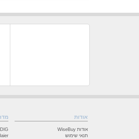
אודות
מדר
אודות WiseBuy
GRUNDIG
תנאי שימוש
Haier (האיי