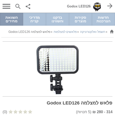
Godox LED126
חדשות
סקירות
בדקנו
מדריכי
השוואת
הצרכנות
מוצרים
והשווינו
קנייה
מחירים
חשמל ואלקטרוניקה
פלאשים למצלמות
פלאש למצלמה Godox LED126
>
>
>
פלאש למצלמה Godox LED126
314
-
280
₪
(
5
חנויות)
(0)