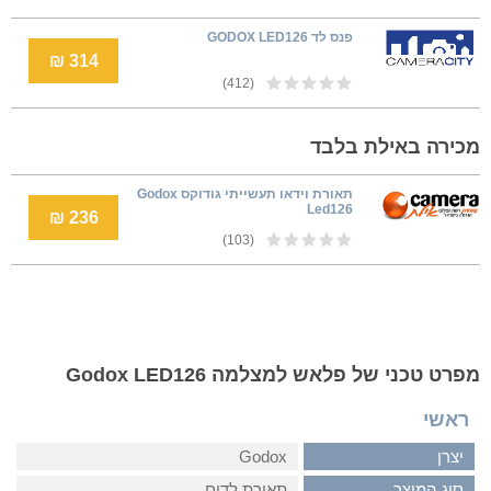
פנס לד GODOX LED126
314 ₪
(412)
מכירה באילת בלבד
תאורת וידאו תעשייתי גודוקס Godox
Led126
236 ₪
(103)
מפרט טכני של פלאש למצלמה Godox LED126
ראשי
יצרן
Godox
סוג המוצר
תאורת לדים