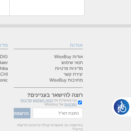
אודות
מדר
אודות WiseBuy
GRUNDIG
תנאי שימוש
Haier (האיי
מדיניות פרטיות
Toshiba (
יצירת קשר
HITACHI 
מחויבות WiseBuy
anasonic
רוצה להישאר בעניינים?
אני מאשר/ת את
תנאי השימוש
ו
מדיניות
הפרטיות
של Wisebuy
בהרשמה אני מאשר/ת קבלת עדכונים וחדשות
בדוא"ל