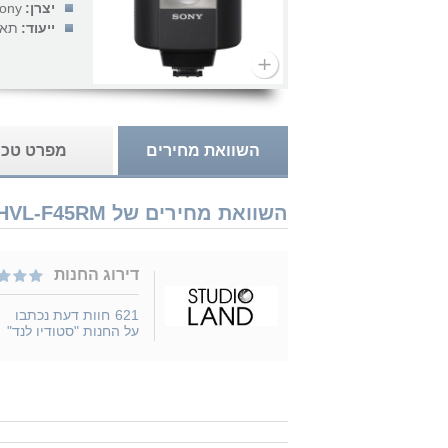
יצרן:
ony
ייעוד:
תאו
השוואת מחירים
מפרט טכנ
השוואת מחירים של Sony HVL-F45RM נמכר ב 1 חנויות
דירוג החנות
621
חוות דעת נכתבו
על החנות "סטודיו לנד"