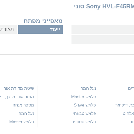
מאפייני מפתח
תאורת ס
ייעוד
רים
נעל חמה
שיטת מדידת אור
פלאש Master
מפזר אור, מרכך, דיפ
ך, דיפיוזר
פלאש Slave
מספר מנחה
לחוטי
פלאש טבעתי
נעל חמה
וד
פלאש סטודיו
פלאש Master