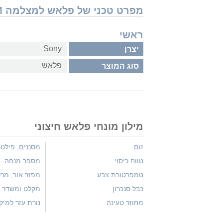
מפרט טכני של פלאש למצלמה Sony HVL-F45RM סוני
ראשי
Sony
יצרן
פלאש
סוג המוצר
מילון מונחי פלאש חיצוני
זום
מסננים, פילט
טווח כיסוי
מספר מנחה
טמפרטורת צבע
מפזר אור, מרכ
כבל סנכרון
מקלט ומשדר א
מחוזר טעינה
נורת עזר למיק