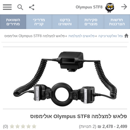
Olympus STF8
חדשות
סקירות
בדקנו
מדריכי
השוואת
הצרכנות
מוצרים
והשווינו
קנייה
מחירים
חשמל ואלקטרוניקה
פלאשים למצלמות
פלאש למצלמה Olympus STF8 אולימפוס
>
>
>
פלאש למצלמה Olympus STF8 אולימפוס
2,499
-
2,478
₪
(
2
חנויות)
(0)